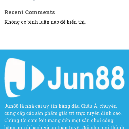
Recent Comments
Không có bình luận nào để hiển thị.
Jun88 là nhà cái uy tín hàng đầu Châu Á, chuyên
cung cấp các sản phẩm giải trí trực tuyến đỉnh cao.
Chúng tôi cam kết mang đến một sân chơi công
bằng, minh bạch và an toàn tuyệt đối cho mọi thành