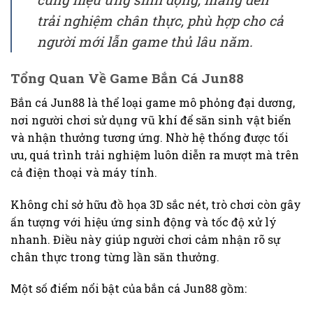
trải nghiệm chân thực, phù hợp cho cả
người mới lẫn game thủ lâu năm.
Tổng Quan Về Game Bắn Cá Jun88
Bắn cá Jun88 là thể loại game mô phỏng đại dương,
nơi người chơi sử dụng vũ khí để săn sinh vật biển
và nhận thưởng tương ứng. Nhờ hệ thống được tối
ưu, quá trình trải nghiệm luôn diễn ra mượt mà trên
cả điện thoại và máy tính.
Không chỉ sở hữu đồ họa 3D sắc nét, trò chơi còn gây
ấn tượng với hiệu ứng sinh động và tốc độ xử lý
nhanh. Điều này giúp người chơi cảm nhận rõ sự
chân thực trong từng lần săn thưởng.
Một số điểm nổi bật của bắn cá Jun88 gồm: