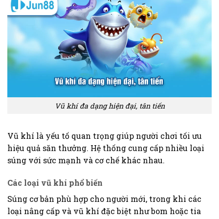
Vũ khí đa dạng hiện đại, tân tiến
Vũ khí là yếu tố quan trọng giúp người chơi tối ưu
hiệu quả săn thưởng. Hệ thống cung cấp nhiều loại
súng với sức mạnh và cơ chế khác nhau.
Các loại vũ khí phổ biến
Súng cơ bản phù hợp cho người mới, trong khi các
loại nâng cấp và vũ khí đặc biệt như bom hoặc tia