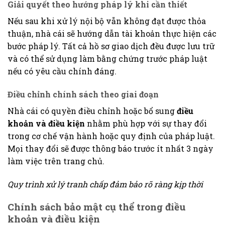
Giải quyết theo hướng pháp lý khi cần thiết
Nếu sau khi xử lý nội bộ vẫn không đạt được thỏa
thuận, nhà cái sẽ hướng dẫn tài khoản thực hiện các
bước pháp lý. Tất cả hồ sơ giao dịch đều được lưu trữ
và có thể sử dụng làm bằng chứng trước pháp luật
nếu có yêu cầu chính đáng.
Điều chỉnh chính sách theo giai đoạn
Nhà cái có quyền điều chỉnh hoặc bổ sung
điều
khoản và điều kiện
nhằm phù hợp với sự thay đổi
trong cơ chế vận hành hoặc quy định của pháp luật.
Mọi thay đổi sẽ được thông báo trước ít nhất 3 ngày
làm việc trên trang chủ.
Quy trình xử lý tranh chấp đảm bảo rõ ràng kịp thời
Chính sách bảo mật cụ thể trong điều
khoản và điều kiện