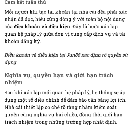
Cam kết tuân thủ
Mỗi người khi tạo tài khoản tại nhà cái đều phải xác
nhận đã đọc, hiểu cùng đồng ý với toàn bộ nội dung
của
điều khoản và điều kiện
. Đây là bước xác lập
quan hệ pháp lý giữa đơn vị cung cấp dịch vụ và tài
khoản đăng ký.
Điều khoản và điều kiện tại Jun88 xác định rõ quyền sử
dụng
Nghĩa vụ, quyền hạn và giới hạn trách
nhiệm
Sau khi xác lập mối quan hệ pháp lý, hệ thống sẽ áp
dụng một số điều chỉnh để đảm bảo cân bằng lợi ích.
Nhà cái thiết lập cơ chế rõ ràng nhằm kiểm soát
quyền cùng nghĩa vụ hai chiều, đồng thời giới hạn
trách nhiệm trong những trường hợp nhất định.