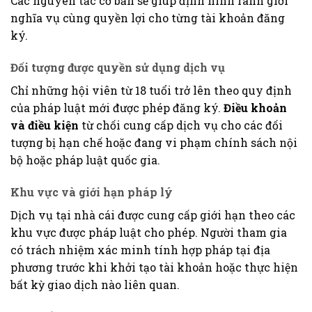
Các nguyên tắc cơ bản sẽ giúp định hình ranh giới
nghĩa vụ cùng quyền lợi cho từng tài khoản đăng
ký.
Đối tượng được quyền sử dụng dịch vụ
Chỉ những hội viên từ 18 tuổi trở lên theo quy định
của pháp luật mới được phép đăng ký.
Điều khoản
và điều kiện
từ chối cung cấp dịch vụ cho các đối
tượng bị hạn chế hoặc đang vi phạm chính sách nội
bộ hoặc pháp luật quốc gia.
Khu vực và giới hạn pháp lý
Dịch vụ tại nhà cái được cung cấp giới hạn theo các
khu vực được pháp luật cho phép. Người tham gia
có trách nhiệm xác minh tính hợp pháp tại địa
phương trước khi khởi tạo tài khoản hoặc thực hiện
bất kỳ giao dịch nào liên quan.