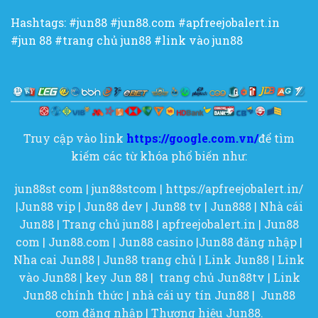
Hashtags: #jun88 #jun88.com #apfreejobalert.in
#jun 88 #trang chủ jun88 #link vào jun88
Truy cập vào link
https://google.com.vn/
để tìm
kiếm các từ khóa phổ biến như:
jun88st com | jun88stcom | https://apfreejobalert.in/
|Jun88 vip | Jun88 dev | Jun88 tv | Jun888 | Nhà cái
Jun88 | Trang chủ jun88 | apfreejobalert.in | Jun88
com | Jun88.com | Jun88 casino |Jun88 đăng nhập |
Nha cai Jun88 | Jun88 trang chủ | Link Jun88 | Link
vào Jun88 |
key Jun 88 | trang chủ Jun88tv | Link
Jun88 chính thức | nhà cái uy tín Jun88 | Jun88
com đăng nhập | Thương hiệu Jun88.