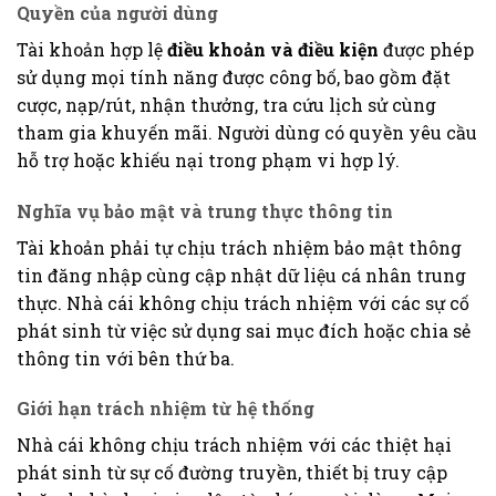
Quyền của người dùng
Tài khoản hợp lệ
điều khoản và điều kiện
được phép
sử dụng mọi tính năng được công bố, bao gồm đặt
cược, nạp/rút, nhận thưởng, tra cứu lịch sử cùng
tham gia khuyến mãi. Người dùng có quyền yêu cầu
hỗ trợ hoặc khiếu nại trong phạm vi hợp lý.
Nghĩa vụ bảo mật và trung thực thông tin
Tài khoản phải tự chịu trách nhiệm bảo mật thông
tin đăng nhập cùng cập nhật dữ liệu cá nhân trung
thực. Nhà cái không chịu trách nhiệm với các sự cố
phát sinh từ việc sử dụng sai mục đích hoặc chia sẻ
thông tin với bên thứ ba.
Giới hạn trách nhiệm từ hệ thống
Nhà cái không chịu trách nhiệm với các thiệt hại
phát sinh từ sự cố đường truyền, thiết bị truy cập