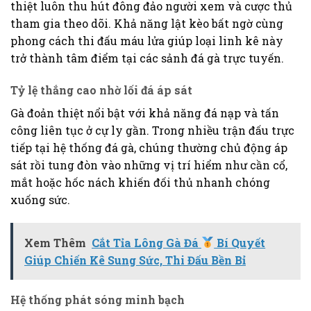
thiệt luôn thu hút đông đảo người xem và cược thủ
tham gia theo dõi. Khả năng lật kèo bất ngờ cùng
phong cách thi đấu máu lửa giúp loại linh kê này
trở thành tâm điểm tại các sảnh đá gà trực tuyến.
Tỷ lệ thắng cao nhờ lối đá áp sát
Gà đoản thiệt nổi bật với khả năng đá nạp và tấn
công liên tục ở cự ly gần. Trong nhiều trận đấu trực
tiếp tại hệ thống đá gà, chúng thường chủ động áp
sát rồi tung đòn vào những vị trí hiểm như cần cổ,
mắt hoặc hốc nách khiến đối thủ nhanh chóng
xuống sức.
Xem Thêm
Cắt Tỉa Lông Gà Đá
Bí Quyết
Giúp Chiến Kê Sung Sức, Thi Đấu Bền Bỉ
Hệ thống phát sóng minh bạch