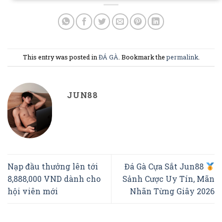
This entry was posted in
ĐÁ GÀ
. Bookmark the
permalink
.
JUN88
Nạp đầu thưởng lên tới
Đá Gà Cựa Sắt Jun88
8,888,000 VND dành cho
Sảnh Cược Uy Tín, Mãn
hội viên mới
Nhãn Từng Giây 2026