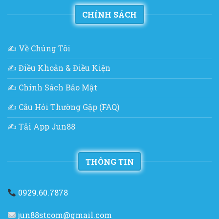
CHÍNH SÁCH
✍️ Về Chúng Tôi
✍️ Điều Khoản & Điều Kiện
✍️ Chính Sách Bảo Mật
✍️ Câu Hỏi Thường Gặp (FAQ)
✍️ Tải App Jun88
THÔNG TIN
0929.60.7878
jun88stcom@gmail.com