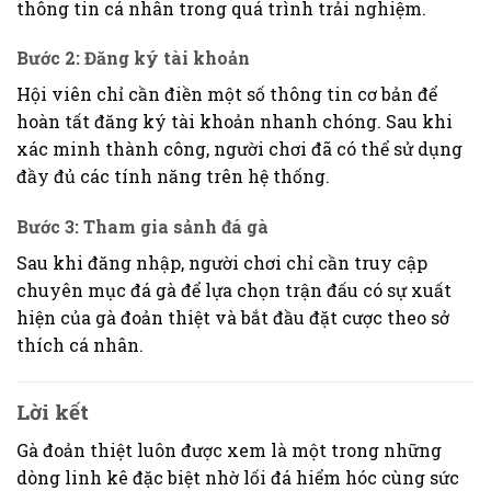
thông tin cá nhân trong quá trình trải nghiệm.
Bước 2: Đăng ký tài khoản
Hội viên chỉ cần điền một số thông tin cơ bản để
hoàn tất đăng ký tài khoản nhanh chóng. Sau khi
xác minh thành công, người chơi đã có thể sử dụng
đầy đủ các tính năng trên hệ thống.
Bước 3: Tham gia sảnh đá gà
Sau khi đăng nhập, người chơi chỉ cần truy cập
chuyên mục đá gà để lựa chọn trận đấu có sự xuất
hiện của gà đoản thiệt và bắt đầu đặt cược theo sở
thích cá nhân.
Lời kết
Gà đoản thiệt luôn được xem là một trong những
dòng linh kê đặc biệt nhờ lối đá hiểm hóc cùng sức