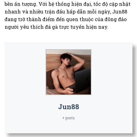
bền ấn tượng. Với hệ thống hiện đại, tốc độ cập nhật
nhanh và nhiều trận đấu hấp dẫn mỗi ngày, Jun88
đang trở thành điểm đến quen thuộc của đông đảo
người yêu thích đá gà trực tuyến hiện nay.
Jun88
+ posts