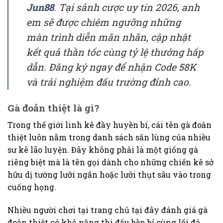
Jun88
. Tại sảnh cược uy tín 2026, anh
em sẽ được chiêm ngưỡng những
màn trình diễn mãn nhãn, cập nhật
kết quả thần tốc cùng tỷ lệ thưởng hấp
dẫn. Đăng ký ngay để nhận Code 58K
và trải nghiệm đấu trường đỉnh cao.
Gà đoản thiệt là gì?
Trong thế giới linh kê đầy huyền bí, cái tên gà đoản
thiệt luôn nằm trong danh sách săn lùng của nhiều
sư kê lão luyện. Đây không phải là một giống gà
riêng biệt mà là tên gọi dành cho những chiến kê sở
hữu dị tướng lưỡi ngắn hoặc lưỡi thụt sâu vào trong
cuống họng.
Nhiều người chơi tại trang chủ tại đây đánh giá gà
đoản thiệt có khả năng thi đấu bền bỉ cùng lối đá