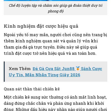
Chế độ luyện tập và chăm sóc giúp gà đoản thiệt duy trì
phong độ
Kinh nghiệm đặt cược hiệu quả
Ngoài yếu tố may mắn, người chơi cũng nên trang bị
thêm kinh nghiệm quan sát và quản lý vốn khi
tham gia đá gà trực tuyến. Điều này sẽ giúp quá
trình đặt cược trở nên hiệu quả và an toàn hơn.
Xem Thêm
Đá Gà Cựa Sắt Jun88
Sảnh Cược
Uy Tín, Mãn Nhãn Từng Giây 2026
Quan sát thần thái chiến kê
Một chiến kê sung sức thường có ánh mắt linh hoạt,
dáng đứng chắc chân và phản ứng nhanh khi khởi
động. Những dấu hiệu này phần nào giúp người chơi