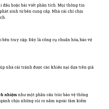
hi đấu hoặc bài viết phân tích. Mọi thông tin
hát sinh từ bên cung cấp. Nhà cái chỉ chịu
ch.
 bên truy cập. Đây là công cụ chuẩn hóa, bảo vệ
iúp nhà cái tránh được các khiếu nại dựa trên giả
ch nhiệm
như một phần cấu trúc bảo vệ thông
ng gánh chịu những rủi ro nằm ngoài tầm kiểm