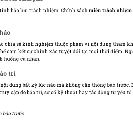
tính bảo lưu trách nhiệm. Chính sách
miễn trách nhiệm
khảo
oặc chia sẻ kinh nghiệm thuộc phạm vi nội dung tham k
hể cam kết sự chính xác tuyệt đối tại mọi thời điểm. N
nh huống cá nhân.
ảo trì
nội dung bất kỳ lúc nào mà không cần thông báo trước. Đ
 truy cập do bảo trì, sự cố kỹ thuật hay tác động từ yếu
 báo trước