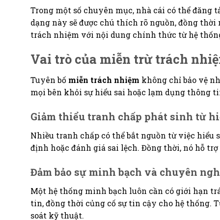
Trong một số chuyên mục, nhà cái có thể đăng tải
dạng này sẽ được chú thích rõ nguồn, đồng thời 
trách nhiệm với nội dung chính thức từ hệ thống
Vai trò của miễn trừ trách nhiệ
Tuyên bố
miễn trách nhiệm
không chỉ bảo vệ nhà
mọi bên khỏi sự hiểu sai hoặc lạm dụng thông ti
Giảm thiểu tranh chấp phát sinh từ h
Nhiều tranh chấp có thể bắt nguồn từ việc hiểu s
định hoặc đánh giá sai lệch. Đồng thời, nó hỗ trợ
Đảm bảo sự minh bạch và chuyên ngh
Một hệ thống minh bạch luôn cần có giới hạn tr
tin, đồng thời củng cố sự tin cậy cho hệ thống.
soát kỹ thuật.