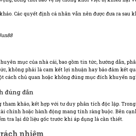
 khảo. Các quyết định cá nhân vẫn nên được đưa ra sau 
 Jun88
chuyên mục của nhà cái, bao gồm tin tức, hướng dẫn, phâ
hức, không phải là cam kết lợi nhuận hay bảo đảm kết q
một cách chủ quan hoặc không đúng mục đích khuyến ng
h đúng đắn
 tham khảo, kết hợp với tư duy phân tích độc lập. Tron
tài chính hoặc hành động mang tính ràng buộc. Bên cạn
m tra lại dữ liệu gốc trước khi áp dụng là cần thiết.
trách nhiệm