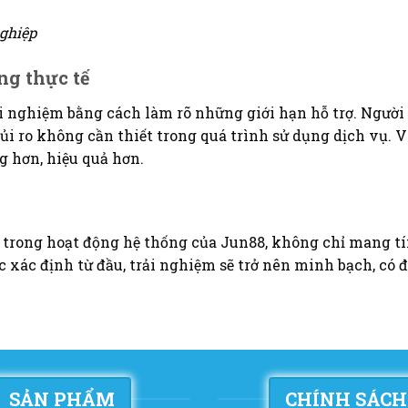
nghiệp
ng thực tế
ải nghiệm bằng cách làm rõ những giới hạn hỗ trợ. Người
rủi ro không cần thiết trong quá trình sử dụng dịch vụ.
g hơn, hiệu quả hơn.
 trong hoạt động hệ thống của Jun88, không chỉ mang tí
xác định từ đầu, trải nghiệm sẽ trở nên minh bạch, có đ
SẢN PHẨM
CHÍNH SÁCH