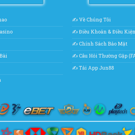
hao
✍️ Về Chúng Tôi
asino
✍️ Điều Khoản & Điều Kiệ
✍️ Chính Sách Bảo Mật
Bài
✍️ Câu Hỏi Thường Gặp (F
✍️ Tải App Jun88
á