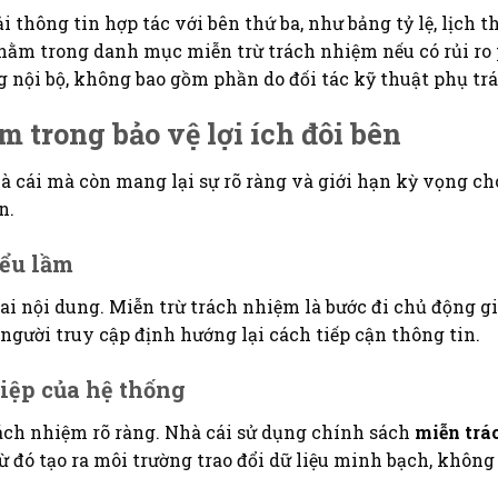
 thông tin hợp tác với bên thứ ba, như bảng tỷ lệ, lịch t
nằm trong danh mục miễn trừ trách nhiệm nếu có rủi ro p
 nội bộ, không bao gồm phần do đối tác kỹ thuật phụ trá
m trong bảo vệ lợi ích đôi bên
 cái mà còn mang lại sự rõ ràng và giới hạn kỳ vọng cho
n.
iểu lầm
ai nội dung. Miễn trừ trách nhiệm là bước đi chủ động g
 người truy cập định hướng lại cách tiếp cận thông tin.
iệp của hệ thống
ách nhiệm rõ ràng. Nhà cái sử dụng chính sách
miễn trá
 Từ đó tạo ra môi trường trao đổi dữ liệu minh bạch, khô