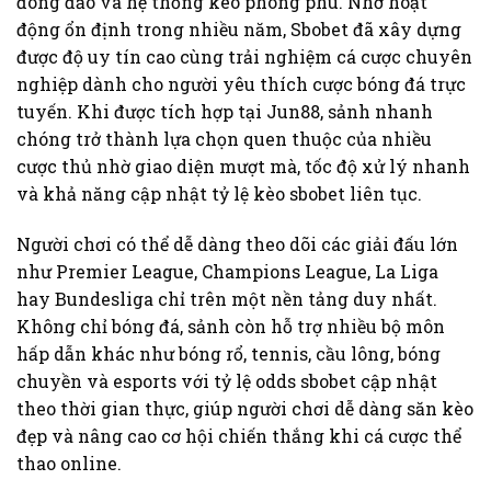
đông đảo và hệ thống kèo phong phú. Nhờ hoạt
động ổn định trong nhiều năm, Sbobet đã xây dựng
được độ uy tín cao cùng trải nghiệm cá cược chuyên
nghiệp dành cho người yêu thích cược bóng đá trực
tuyến. Khi được tích hợp tại Jun88, sảnh nhanh
chóng trở thành lựa chọn quen thuộc của nhiều
cược thủ nhờ giao diện mượt mà, tốc độ xử lý nhanh
và khả năng cập nhật tỷ lệ kèo sbobet liên tục.
Người chơi có thể dễ dàng theo dõi các giải đấu lớn
như Premier League, Champions League, La Liga
hay Bundesliga chỉ trên một nền tảng duy nhất.
Không chỉ bóng đá, sảnh còn hỗ trợ nhiều bộ môn
hấp dẫn khác như bóng rổ, tennis, cầu lông, bóng
chuyền và esports với tỷ lệ odds sbobet cập nhật
theo thời gian thực, giúp người chơi dễ dàng săn kèo
đẹp và nâng cao cơ hội chiến thắng khi cá cược thể
thao online.