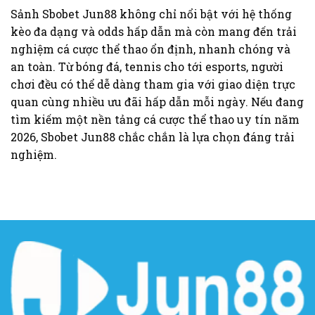
Sảnh Sbobet Jun88 không chỉ nổi bật với hệ thống
kèo đa dạng và odds hấp dẫn mà còn mang đến trải
nghiệm cá cược thể thao ổn định, nhanh chóng và
an toàn. Từ bóng đá, tennis cho tới esports, người
chơi đều có thể dễ dàng tham gia với giao diện trực
quan cùng nhiều ưu đãi hấp dẫn mỗi ngày. Nếu đang
tìm kiếm một nền tảng cá cược thể thao uy tín năm
2026, Sbobet Jun88 chắc chắn là lựa chọn đáng trải
nghiệm.