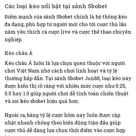
Các loại kèo nổi bật tại sảnh Sbobet
Điểm mạnh của sảnh Sbobet chính là hệ thống kèo
đa dạng, phù hợp từ người mới cho tới cược thủ lâu
năm yêu thích cá cược live và cược thể thao chuyên
nghiệp.
Kèo châu Á
Kèo châu Á luôn là lựa chọn quen thuộc với người
chơi Việt Nam nhờ cách chơi linh hoạt và tỷ lệ
thưởng hấp dẫn. Tại sảnh Sbobet Jun88, loại kèo này
được hiển thị rõ ràng với nhiều mức cược như 0.25,
0.5 hay 1.0 giúp người chơi dễ tính toán chiến thuật
và soi kèo sbobet hiệu quả hơn.
Ngoài ra, bảng tỷ lệ cược hôm nay luôn được cập
nhật nhanh chóng theo biến động trận đấu giúp
cược thủ dễ dàng lựa chọn thời điểm vào cược hợp