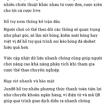
nhiều chiến thuật khác nhau từ cược đơn, cược xiên
cho tới cá cược live.
Hỗ trợ xem thống kê trận đấu
Người chơi có thể theo dõi các thông số quan trọng
như phạt góc, số lần sút bóng, kiểm soát bóng hay
việt vị để hỗ trợ quá trình soi kèo bóng đá sbobet
hiệu quả hơn.
Việc cập nhật dữ liệu nhanh chóng cũng giúp người
chơi nâng cao khả năng phân tích khi tham gia
cược thể thao chuyên nghiệp.
Nạp rút nhanh và bảo mật
Jun88 hỗ trợ nhiều phương thức thanh toán tiện lợi
như chuyển khoản ngân hàng, ví điện tử và mã QR
giúp quá trình giao dịch diễn ra nhanh chóng.