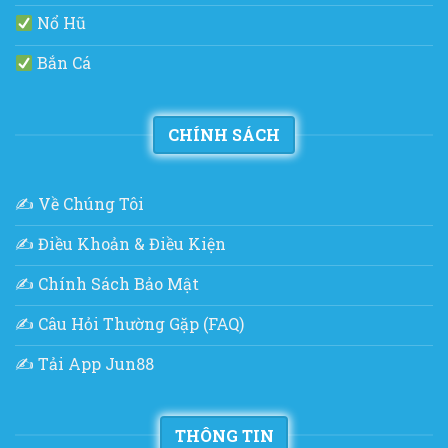
Nổ Hũ
Bắn Cá
CHÍNH SÁCH
✍️ Về Chúng Tôi
✍️ Điều Khoản & Điều Kiện
✍️ Chính Sách Bảo Mật
✍️ Câu Hỏi Thường Gặp (FAQ)
✍️ Tải App Jun88
THÔNG TIN