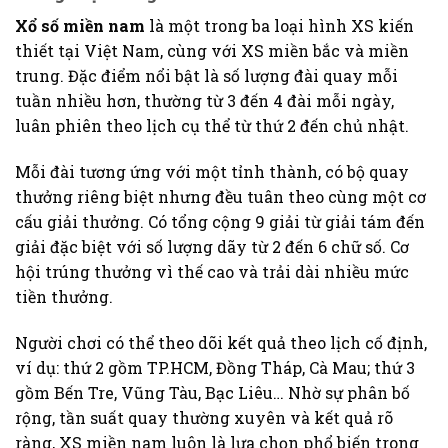
Xổ số miền nam
là một trong ba loại hình XS kiến
thiết tại Việt Nam, cùng với XS miền bắc và miền
trung. Đặc điểm nổi bật là số lượng đài quay mỗi
tuần nhiều hơn, thường từ 3 đến 4 đài mỗi ngày,
luân phiên theo lịch cụ thể từ thứ 2 đến chủ nhật.
Mỗi đài tương ứng với một tỉnh thành, có bộ quay
thưởng riêng biệt nhưng đều tuân theo cùng một cơ
cấu giải thưởng. Có tổng cộng 9 giải từ giải tám đến
giải đặc biệt với số lượng dãy từ 2 đến 6 chữ số. Cơ
hội trúng thưởng vì thế cao và trải dài nhiều mức
tiền thưởng.
Người chơi có thể theo dõi kết quả theo lịch cố định,
ví dụ: thứ 2 gồm TP.HCM, Đồng Tháp, Cà Mau; thứ 3
gồm Bến Tre, Vũng Tàu, Bạc Liêu… Nhờ sự phân bố
rộng, tần suất quay thường xuyên và kết quả rõ
ràng, XS miền nam luôn là lựa chọn phổ biến trong